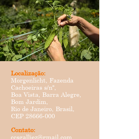
Localização:
Morgenlicht, Fazenda
Cachoeiras s/nº,
Boa Vista, Barra Alegre,
Bom Jardim,
Rio de Janeiro, Brasil,
CEP
28666-000
Contato:
ccsgalliez@gmail.com