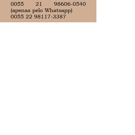
0055 21 98606-0540
(apenas pelo Whatsapp)
0055 22 98117-3387
Se desejar imprimir -
Localização:
Morgenlicht, Fazenda
Cachoeiras s/nº,
Boa Vista, Barra Alegre,
Bom Jardim,
Rio de Janeiro, Brasil,
CEP
28666-000
Contato:
ccsgalliez@gmail.com
55 21 98606 0540