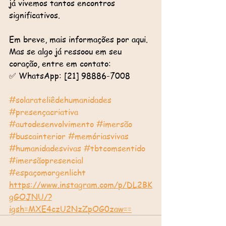
já vivemos tantos encontros 
significativos.
Em breve, mais informações por aqui.
Mas se algo já ressoou em seu 
coração, entre em contato:
✅ WhatsApp: [21] 98886-7008
#solarateliêdehumanidades
#presençacriativa
#autodesenvolvimento
#imersão
#buscainterior
#memóriasvivas
#humanidadesvivas
#tbtcomsentido
#imersãopresencial
#espaçomorgenlicht
https://www.instagram.com/p/DL2BK
gGOJNU/?
igsh=MXE4czU2NzZpOG0zaw==