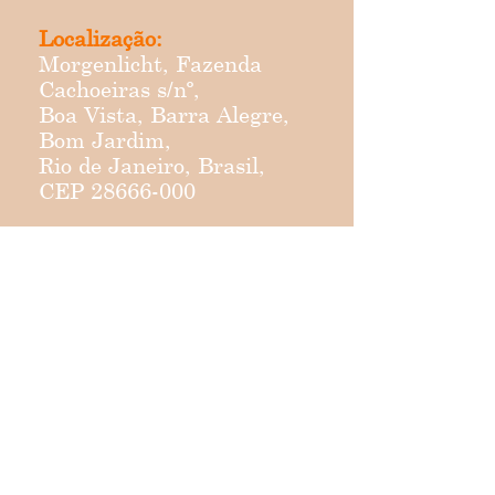
Localização:
Morgenlicht, Fazenda
Cachoeiras s/nº,
Boa Vista, Barra Alegre,
Bom Jardim,
Rio de Janeiro, Brasil,
CEP
28666-000
Contato:
ccsgalliez@gmail.com
55 21 98606 0540
Estamos disponíveis
apenas pelo Whatsapp.
Para enviar mensagem,
basta clicar no ícone.