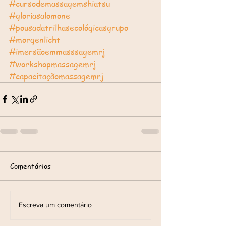
#cursodemassagemshiatsu
#gloriasalomone
#pousadatrilhasecológicasgrupo
#morgenlicht
#imersãoemmasssagemrj
#workshopmassagemrj
#capacitaçãomassagemrj
Comentários
Escreva um comentário